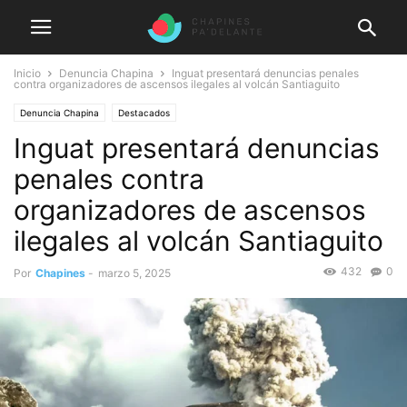
Inicio
Denuncia Chapina
Inguat presentará denuncias penales
contra organizadores de ascensos ilegales al volcán Santiaguito
Denuncia Chapina
Destacados
Inguat presentará denuncias
penales contra
organizadores de ascensos
ilegales al volcán Santiaguito
432
0
Por
Chapines
-
marzo 5, 2025