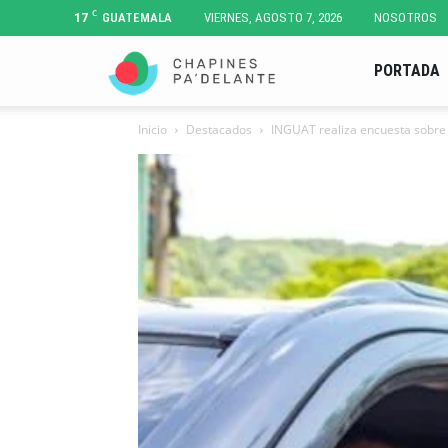
C
17
GUATEMALA
VIERNES, AGOSTO 7, 2026
NOSOTROS
Chapines
PORTADA
Inicio
Destacados
INGUAT realiza encuesta sobre
Pa'
Delante