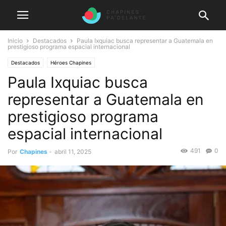
Inicio
Destacados
Paula Ixquiac busca representar a Guatemala en
prestigioso programa espacial internacional
Destacados
Héroes Chapines
Paula Ixquiac busca
representar a Guatemala en
prestigioso programa
espacial internacional
491
0
Por
Chapines
-
abril 11, 2025