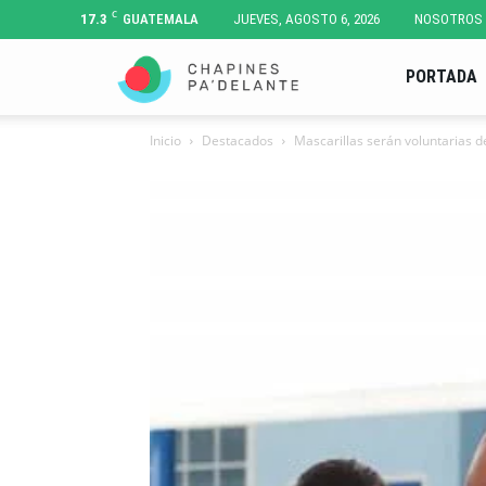
C
17.3
GUATEMALA
JUEVES, AGOSTO 6, 2026
NOSOTROS
Chapines
PORTADA
Inicio
Destacados
Mascarillas serán voluntarias d
Pa'
Delante