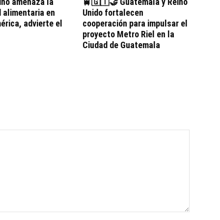
iño amenaza la
🚆🇬🇹🤝 Guatemala y Reino
 alimentaria en
Unido fortalecen
rica, advierte el
cooperación para impulsar el
proyecto Metro Riel en la
Ciudad de Guatemala