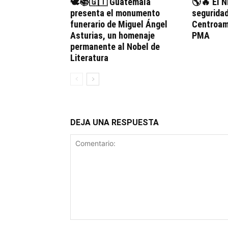
🕊️📚🇬🇹 Guatemala
🌎🔥 El N
presenta el monumento
seguridad
funerario de Miguel Ángel
Centroamé
Asturias, un homenaje
PMA
permanente al Nobel de
Literatura
DEJA UNA RESPUESTA