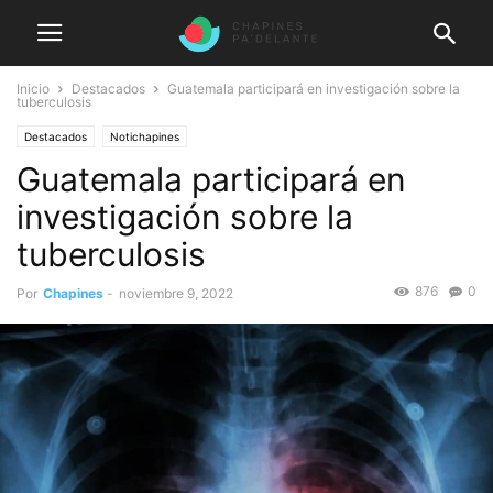
Inicio
Destacados
Guatemala participará en investigación sobre la
tuberculosis
Destacados
Notichapines
Guatemala participará en
investigación sobre la
tuberculosis
876
0
Por
Chapines
-
noviembre 9, 2022