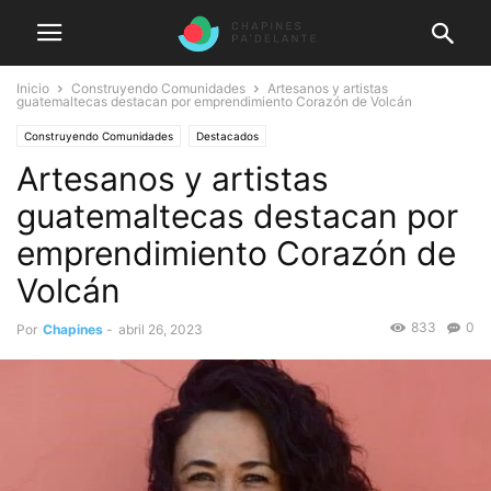
Inicio
Construyendo Comunidades
Artesanos y artistas
guatemaltecas destacan por emprendimiento Corazón de Volcán
Construyendo Comunidades
Destacados
Artesanos y artistas
guatemaltecas destacan por
emprendimiento Corazón de
Volcán
833
0
Por
Chapines
-
abril 26, 2023