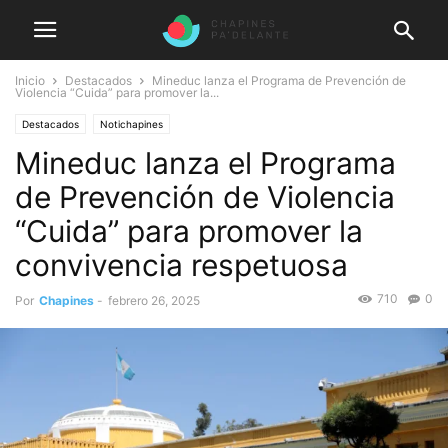
Inicio
Destacados
Mineduc lanza el Programa de Prevención de
Violencia “Cuida” para promover la...
Destacados
Notichapines
Mineduc lanza el Programa
de Prevención de Violencia
“Cuida” para promover la
convivencia respetuosa
710
0
Por
Chapines
-
febrero 26, 2025