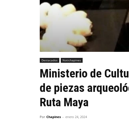
Destacados
Notichapines
Ministerio de Cult
de piezas arqueoló
Ruta Maya
Por
Chapines
-
enero 24, 2024