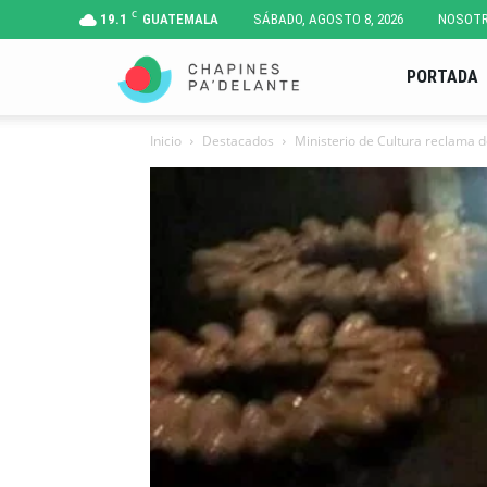
C
19.1
GUATEMALA
SÁBADO, AGOSTO 8, 2026
NOSOT
Chapines
PORTADA
Inicio
Destacados
Ministerio de Cultura reclama d
Pa'
Delante