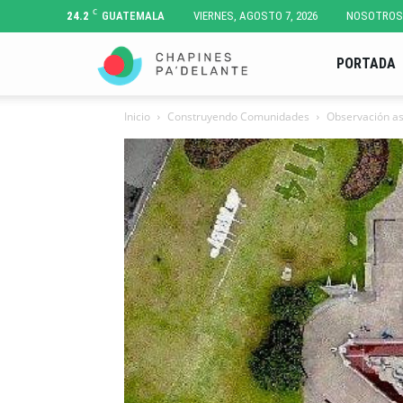
C
24.2
GUATEMALA
VIERNES, AGOSTO 7, 2026
NOSOTROS
Chapines
PORTADA
Inicio
Construyendo Comunidades
Observación as
Pa'
Delante