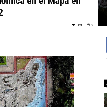
nómica en el Mapa en
2
1605
0