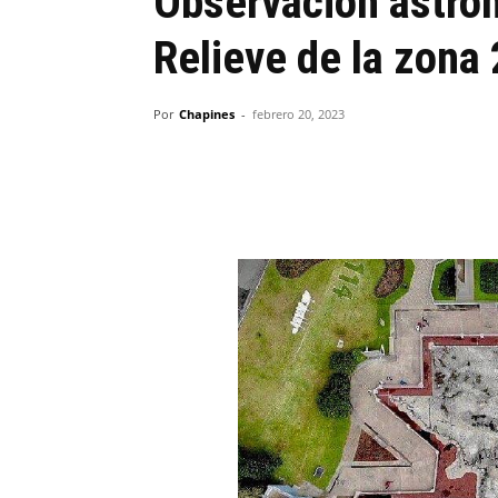
Observación astro
Relieve de la zona 
Por
Chapines
-
febrero 20, 2023