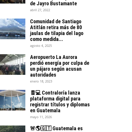
de Jayro Bustamante
abril 27, 2022
Comunidad de Santiago
Atitlán retira más de 80
jaulas de tilapia del lago
como medida...
agosto 4, 2025
Aeropuerto La Aurora
perdió energía por culpa de
un pájaro según acusan
autoridades
enero 18, 2023
🧾💻 Contraloría lanza
plataforma digital para
registrar títulos y diplomas
en Guatemala
mayo 11, 2026
🚨🌎🇬🇹 Guatemala es