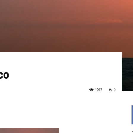
co
1077
0