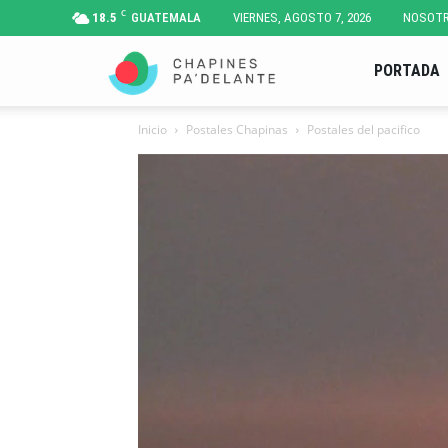
C
18.5
GUATEMALA
VIERNES, AGOSTO 7, 2026
NOSOT
Chapines
PORTADA
Inicio
Postales Chapinas
Postales del pacifico
Pa'
Delante