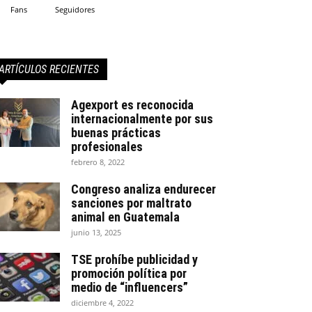
Fans
Seguidores
ARTÍCULOS RECIENTES
Agexport es reconocida
internacionalmente por sus
buenas prácticas
profesionales
febrero 8, 2022
Congreso analiza endurecer
sanciones por maltrato
animal en Guatemala
junio 13, 2025
TSE prohíbe publicidad y
promoción política por
medio de “influencers”
diciembre 4, 2022