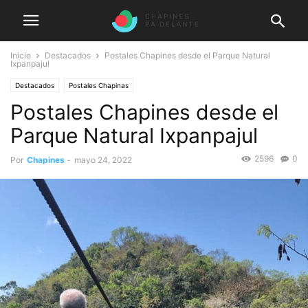
Inicio
Destacados
Postales Chapines desde el Parque Natural
Ixpanpajul
Destacados
Postales Chapinas
Postales Chapines desde el
Parque Natural Ixpanpajul
2596
0
Por
Chapines
-
mayo 24, 2022