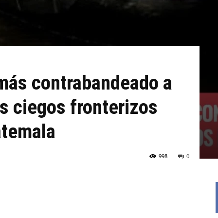
 más contrabandeado a
s ciegos fronterizos
atemala
998
0