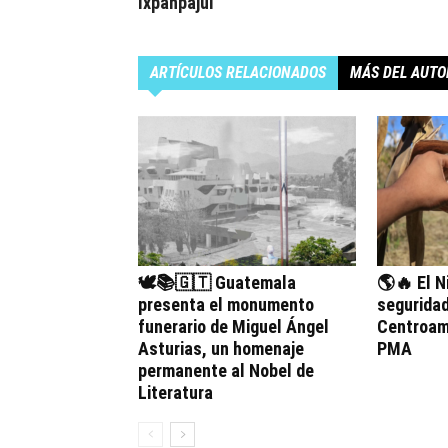
Ixpanpajul
ARTÍCULOS RELACIONADOS
MÁS DEL AUTO
🕊️📚🇬🇹 Guatemala
🌎🔥 El N
presenta el monumento
seguridad
funerario de Miguel Ángel
Centroamé
Asturias, un homenaje
PMA
permanente al Nobel de
Literatura