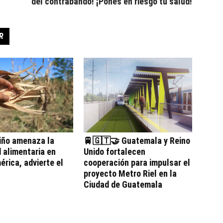
del contrabando! ¡Pones en riesgo tu salud!
R
iño amenaza la
🚆🇬🇹🤝 Guatemala y Reino
 alimentaria en
Unido fortalecen
rica, advierte el
cooperación para impulsar el
proyecto Metro Riel en la
Ciudad de Guatemala