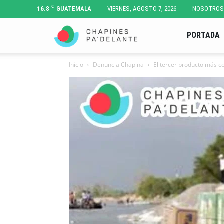
C
16.8
GUATEMALA
VIERNES, AGOSTO 7, 2026
NOSOTROS
Chapines
PORTADA
Inicio
Denuncia Chapina
El tercer producto más co
Pa'
Delante