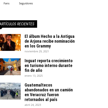
Fans
Seguidores
ARTÍCULOS RECIENTES
El álbum Hecho a la Antigua
de Arjona recibe nominación
en los Grammy
noviembre 29, 2021
Inguat reporta crecimiento
en turismo interno durante
fin de año
enero 13, 2025
Guatemaltecos
abandonados en un camión
en Veracruz fueron
retornados al país
abril 24, 2023