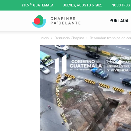
C
20.5
GUATEMALA
JUEVES, AGOSTO 6, 2026
NOSOTROS
Chapines
PORTADA
Inicio
Denuncia Chapina
Reanudan trabajos de con
Pa'
Delante