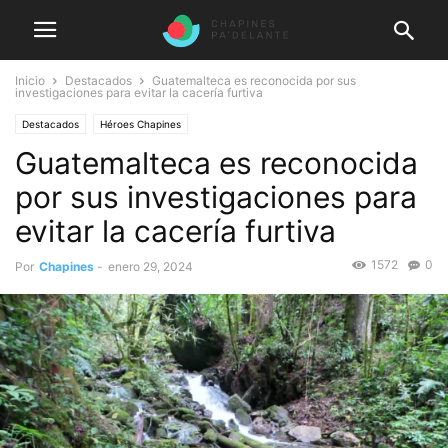
Inicio
Destacados
Guatemalteca es reconocida por sus
investigaciones para evitar la cacería furtiva
Destacados
Héroes Chapines
Guatemalteca es reconocida
por sus investigaciones para
evitar la cacería furtiva
1572
0
Por
Chapines
-
enero 29, 2024