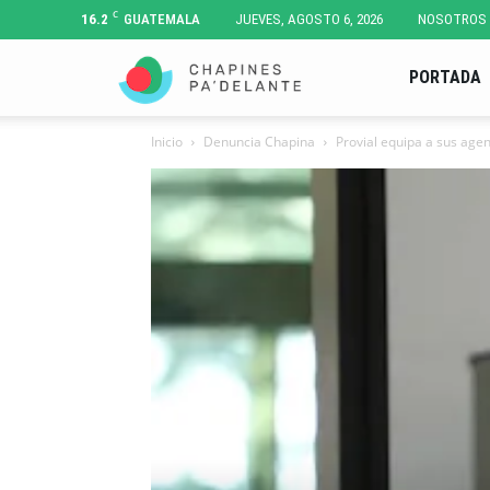
C
16.2
GUATEMALA
JUEVES, AGOSTO 6, 2026
NOSOTROS
Chapines
PORTADA
Inicio
Denuncia Chapina
Provial equipa a sus agen
Pa'
Delante