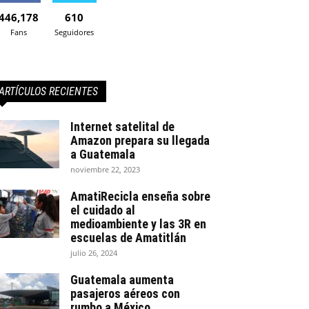
446,178
610
Fans
Seguidores
ARTÍCULOS RECIENTES
Internet satelital de
Amazon prepara su llegada
a Guatemala
noviembre 22, 2023
AmatiRecicla enseña sobre
el cuidado al
medioambiente y las 3R en
escuelas de Amatitlán
julio 26, 2024
Guatemala aumenta
pasajeros aéreos con
rumbo a México