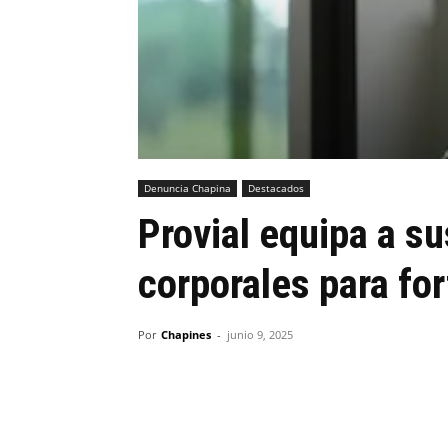
Denuncia Chapina
Destacados
Provial equipa a s
corporales para for
Por
Chapines
-
junio 9, 2025