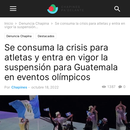
Inicio
Denuncia Chapina
Se consuma la crisis para atletas y entra en
vigor la suspensión...
Denuncia Chapina
Destacados
Se consuma la crisis para
atletas y entra en vigor la
suspensión para Guatemala
en eventos olímpicos
1387
0
Por
Chapines
-
octubre 18, 2022