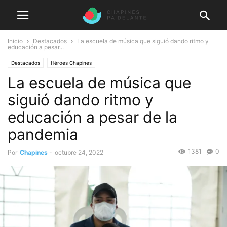
Inicio
Destacados
La escuela de música que siguió dando ritmo y
educación a pesar...
Destacados
Héroes Chapines
La escuela de música que
siguió dando ritmo y
educación a pesar de la
pandemia
1381
0
Por
Chapines
-
octubre 24, 2022