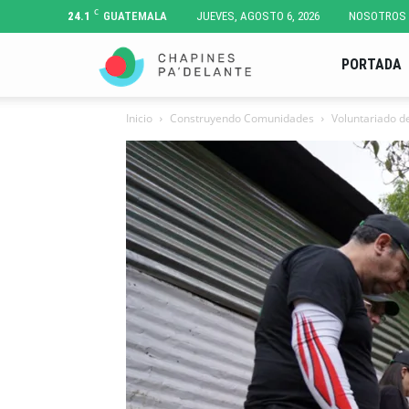
C
24.1
GUATEMALA
JUEVES, AGOSTO 6, 2026
NOSOTROS
Chapines
PORTADA
Inicio
Construyendo Comunidades
Voluntariado de
Pa'
Delante