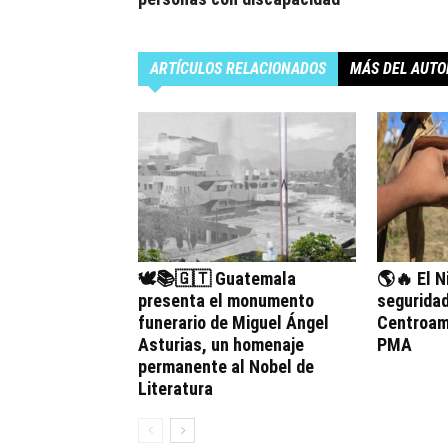
ARTÍCULOS RELACIONADOS
MÁS DEL AUTO
🕊️📚🇬🇹 Guatemala
🌎🔥 El N
presenta el monumento
seguridad
funerario de Miguel Ángel
Centroamé
Asturias, un homenaje
PMA
permanente al Nobel de
Literatura