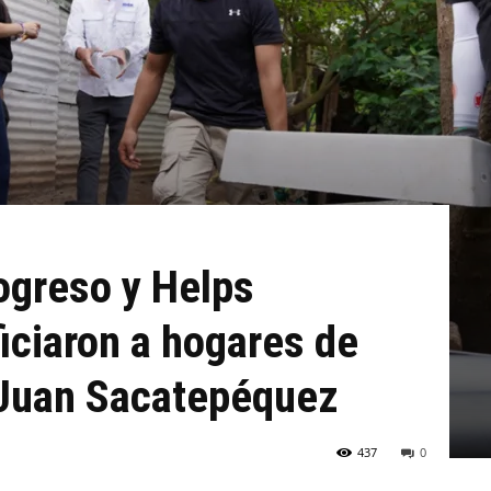
ogreso y Helps
ficiaron a hogares de
 Juan Sacatepéquez
437
0