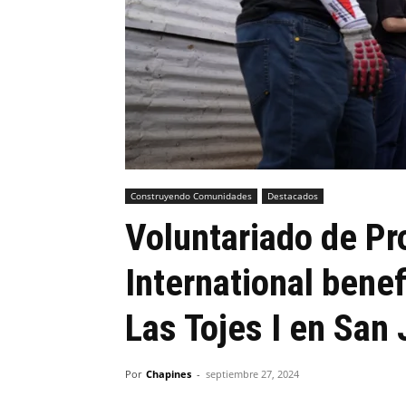
Construyendo Comunidades
Destacados
Voluntariado de Pr
International bene
Las Tojes I en San
Por
Chapines
-
septiembre 27, 2024