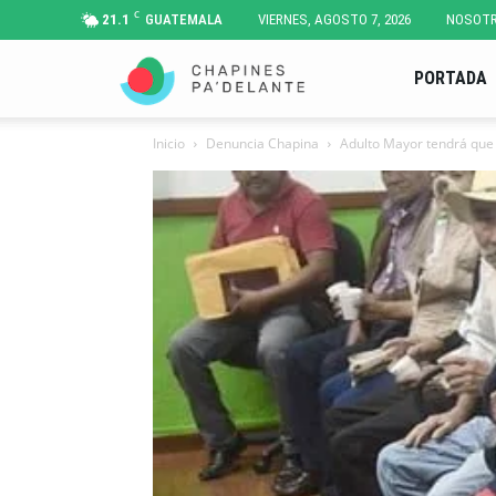
C
21.1
GUATEMALA
VIERNES, AGOSTO 7, 2026
NOSOT
Chapines
PORTADA
Inicio
Denuncia Chapina
Adulto Mayor tendrá que 
Pa'
Delante