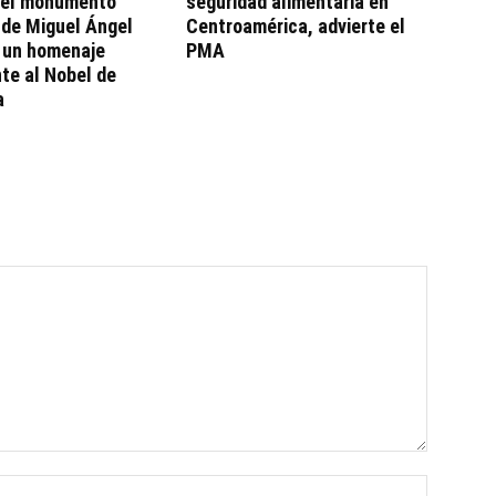
 el monumento
seguridad alimentaria en
 de Miguel Ángel
Centroamérica, advierte el
, un homenaje
PMA
te al Nobel de
a