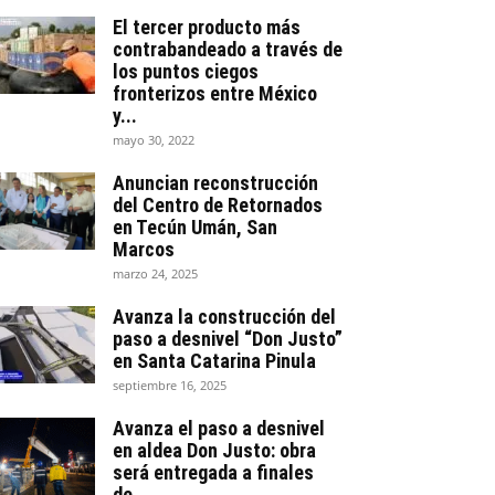
El tercer producto más
contrabandeado a través de
los puntos ciegos
fronterizos entre México
y...
mayo 30, 2022
Anuncian reconstrucción
del Centro de Retornados
en Tecún Umán, San
Marcos
marzo 24, 2025
Avanza la construcción del
paso a desnivel “Don Justo”
en Santa Catarina Pinula
septiembre 16, 2025
Avanza el paso a desnivel
en aldea Don Justo: obra
será entregada a finales
de...