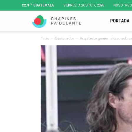
C
22.9
GUATEMALA
VIERNES, AGOSTO 7, 2026
NOSOTROS
Chapines
PORTADA
Inicio
Destacados
Arquitecto guatemalteco sobre
Pa'
Delante