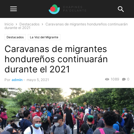
Inicio
Destacados
Caravanas de migrantes hondureños continuarán
durante el 2021
Destacados
La Voz del Migrante
Caravanas de migrantes
hondureños continuarán
durante el 2021
1089
0
Por
admin
-
mayo 5, 2021