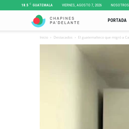
C
18.5
GUATEMALA
VIERNES, AGOSTO 7, 2026
NOSOTROS
Chapines
PORTADA
Inicio
Destacados
El guatemalteco que migró a Ca
Pa'
Delante