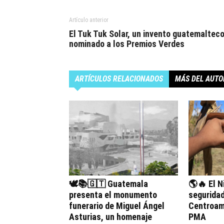
Artículo anterior
El Tuk Tuk Solar, un invento guatemaltec
nominado a los Premios Verdes
ARTÍCULOS RELACIONADOS
MÁS DEL AUTO
🕊️📚🇬🇹 Guatemala
🌎🔥 El N
presenta el monumento
seguridad
funerario de Miguel Ángel
Centroamé
Asturias, un homenaje
PMA