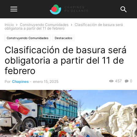
Inicio
Construyendo Comunidades
Clasificación de basura será
obligatoria a partir del 11 de febrero
Construyendo Comunidades
Destacados
Clasificación de basura será
obligatoria a partir del 11 de
febrero
457
0
Por
Chapines
-
enero 15, 2025