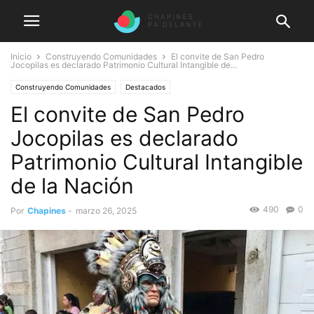
Inicio
Construyendo Comunidades
El convite de San Pedro
Jocopilas es declarado Patrimonio Cultural Intangible de...
Construyendo Comunidades
Destacados
El convite de San Pedro
Jocopilas es declarado
Patrimonio Cultural Intangible
de la Nación
490
0
Por
Chapines
-
marzo 26, 2025