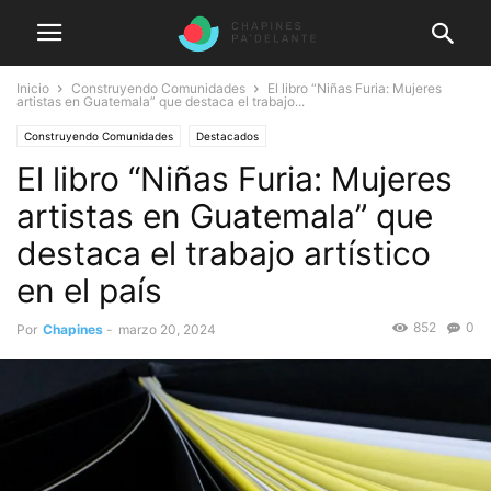
Inicio
Construyendo Comunidades
El libro “Niñas Furia: Mujeres
artistas en Guatemala” que destaca el trabajo...
Construyendo Comunidades
Destacados
El libro “Niñas Furia: Mujeres
artistas en Guatemala” que
destaca el trabajo artístico
en el país
852
0
Por
Chapines
-
marzo 20, 2024