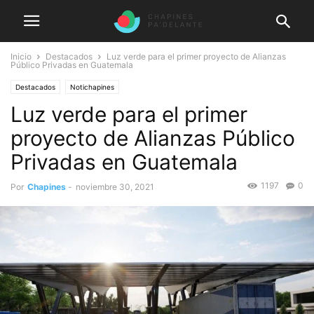
Inicio
Destacados
Luz verde para el primer proyecto de Alianzas
Público Privadas en Guatemala
Destacados
Notichapines
Luz verde para el primer
proyecto de Alianzas Público
Privadas en Guatemala
1197
0
Por
Chapines
-
noviembre 30, 2021