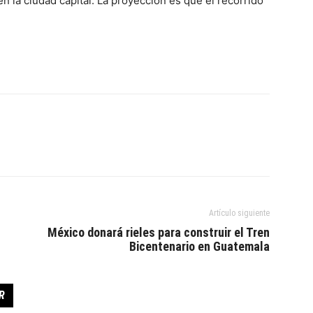
en la ciudad capital. La proyección es que el recorrido
Artículo siguiente
México donará rieles para construir el Tren
Bicentenario en Guatemala
R