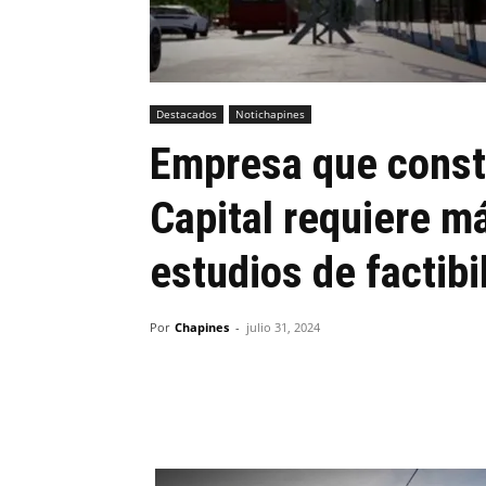
Destacados
Notichapines
Empresa que constr
Capital requiere m
estudios de factibi
Por
Chapines
-
julio 31, 2024