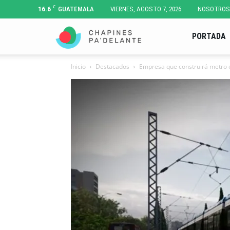
C
16.6
GUATEMALA
VIERNES, AGOSTO 7, 2026
NOSOTROS
Chapines
PORTADA
Inicio
Destacados
Empresa que construirá metro e
Pa'
Delante