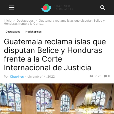
Inicio
Destacados
Guatemala reclama islas que disputan Belice y
Honduras frente a la Corte...
Destacados
Notichapines
Guatemala reclama islas que
disputan Belice y Honduras
frente a la Corte
Internacional de Justicia
2126
0
Por
Chapines
-
diciembre 14, 2022