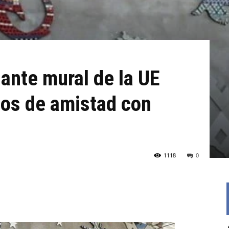
nante mural de la UE
ños de amistad con
1118
0