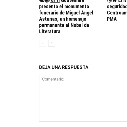
🕊️📚🇬🇹 Guatemala
🌎🔥 El N
presenta el monumento
seguridad
funerario de Miguel Ángel
Centroamé
Asturias, un homenaje
PMA
permanente al Nobel de
Literatura
DEJA UNA RESPUESTA