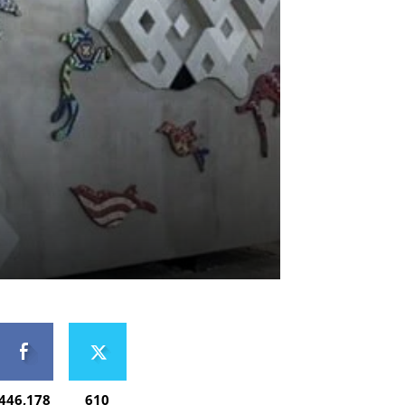
446,178
610