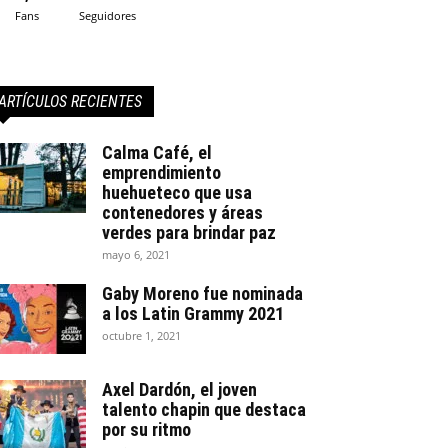
Fans
Seguidores
ARTÍCULOS RECIENTES
Calma Café, el
emprendimiento
huehueteco que usa
contenedores y áreas
verdes para brindar paz
mayo 6, 2021
Gaby Moreno fue nominada
a los Latin Grammy 2021
octubre 1, 2021
Axel Dardón, el joven
talento chapin que destaca
por su ritmo