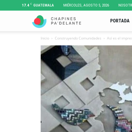
C
17.4
GUATEMALA
MIÉRCOLES, AGOSTO 5, 2026
NOSOT
Chapines
PORTADA
Inicio
Construyendo Comunidades
Así es el impre
Pa'
Delante