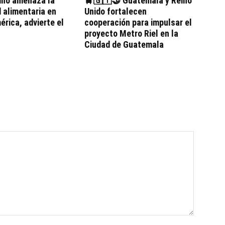
iño amenaza la
🚆🇬🇹🤝 Guatemala y Reino
 alimentaria en
Unido fortalecen
rica, advierte el
cooperación para impulsar el
proyecto Metro Riel en la
Ciudad de Guatemala