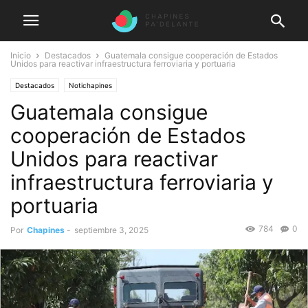
Inicio
Destacados
Guatemala consigue cooperación de Estados
Unidos para reactivar infraestructura ferroviaria y portuaria
Destacados
Notichapines
Guatemala consigue
cooperación de Estados
Unidos para reactivar
infraestructura ferroviaria y
portuaria
784
0
Por
Chapines
-
septiembre 3, 2025