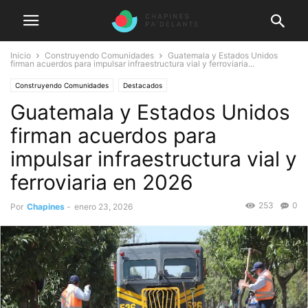
Inicio
Construyendo Comunidades
Guatemala y Estados Unidos
firman acuerdos para impulsar infraestructura vial y ferroviaria...
Construyendo Comunidades
Destacados
Guatemala y Estados Unidos
firman acuerdos para
impulsar infraestructura vial y
ferroviaria en 2026
253
0
Por
Chapines
-
enero 23, 2026