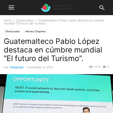
Inicio
Destacados
Guatemalteco Pablo López destaca en cúmbre
mundial “El futuro del Turismo”.
Destacados
Héroes Chapines
Guatemalteco Pablo López
destaca en cúmbre mundial
“El futuro del Turismo”.
1176
0
Por
Chapines
-
noviembre 4, 2021