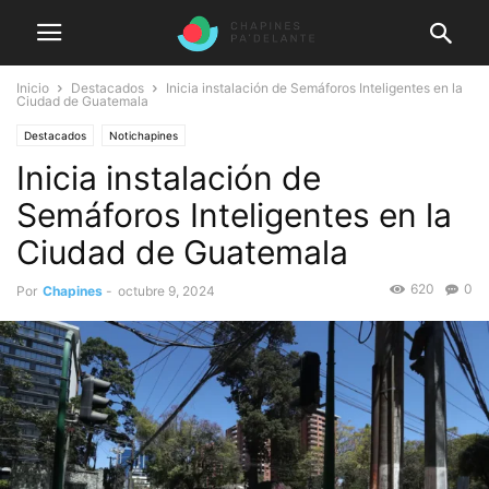
Inicio
Destacados
Inicia instalación de Semáforos Inteligentes en la
Ciudad de Guatemala
Destacados
Notichapines
Inicia instalación de
Semáforos Inteligentes en la
Ciudad de Guatemala
620
0
Por
Chapines
-
octubre 9, 2024