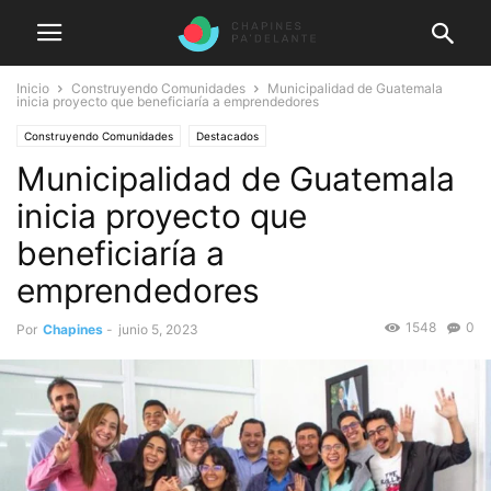
Inicio
Construyendo Comunidades
Municipalidad de Guatemala
inicia proyecto que beneficiaría a emprendedores
Construyendo Comunidades
Destacados
Municipalidad de Guatemala
inicia proyecto que
beneficiaría a
emprendedores
1548
0
Por
Chapines
-
junio 5, 2023