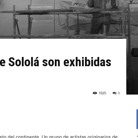
de Sololá son exhibidas
1025
0
sto del continente. Un grupo de artistas originarios de