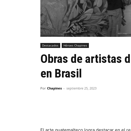
Destacados
Héroes Chapines
Obras de artistas 
en Brasil
Por
Chapines
-
septiembre 25, 2023
El arte guatemalteco logra destacar en el re