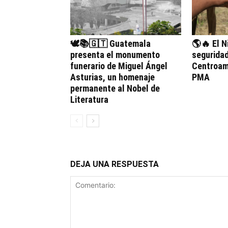
🕊️📚🇬🇹 Guatemala
🌎🔥 El N
presenta el monumento
seguridad
funerario de Miguel Ángel
Centroamé
Asturias, un homenaje
PMA
permanente al Nobel de
Literatura
DEJA UNA RESPUESTA