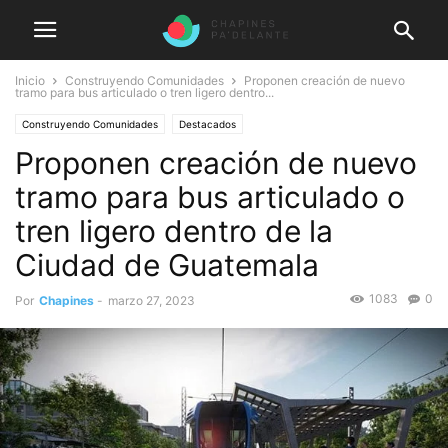
Inicio
Construyendo Comunidades
Proponen creación de nuevo
tramo para bus articulado o tren ligero dentro...
Construyendo Comunidades
Destacados
Proponen creación de nuevo
tramo para bus articulado o
tren ligero dentro de la
Ciudad de Guatemala
1083
0
Por
Chapines
-
marzo 27, 2023