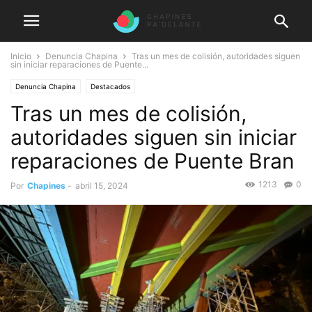
Inicio
Denuncia Chapina
Tras un mes de colisión, autoridades siguen
sin iniciar reparaciones de Puente...
Denuncia Chapina
Destacados
Tras un mes de colisión,
autoridades siguen sin iniciar
reparaciones de Puente Bran
1213
0
Por
Chapines
-
abril 15, 2024