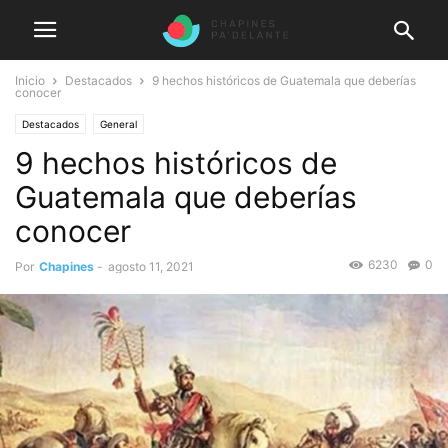
Inicio
Destacados
9 hechos históricos de Guatemala que deberías
conocer
Destacados
General
9 hechos históricos de
Guatemala que deberías
conocer
6230
0
Por
Chapines
-
agosto 11, 2021