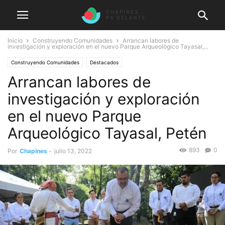
Inicio
Construyendo Comunidades
Arrancan labores de
investigación y exploración en el nuevo Parque Arqueológico Tayasal,...
Construyendo Comunidades
Destacados
Arrancan labores de
investigación y exploración
en el nuevo Parque
Arqueológico Tayasal, Petén
893
0
Por
Chapines
-
julio 13, 2022