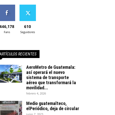
446,178
610
Fans
Seguidores
ARTÍCULOS RECIENTES
AeroMetro de Guatemala:
así operará el nuevo
sistema de transporte
aéreo que transformará la
movilidad...
febrero 4, 2026
Medio guatemalteco,
elPeriódico, deja de circular
junio 7, 2023