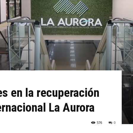
s en la recuperación
ernacional La Aurora
576
0