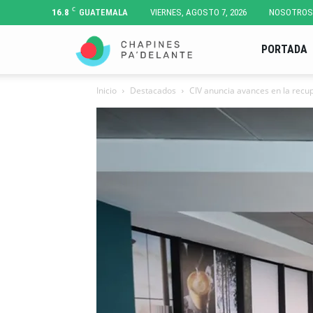
C
16.8
GUATEMALA
VIERNES, AGOSTO 7, 2026
NOSOTROS
Chapines
PORTADA
Inicio
Destacados
CIV anuncia avances en la recu
Pa'
Delante