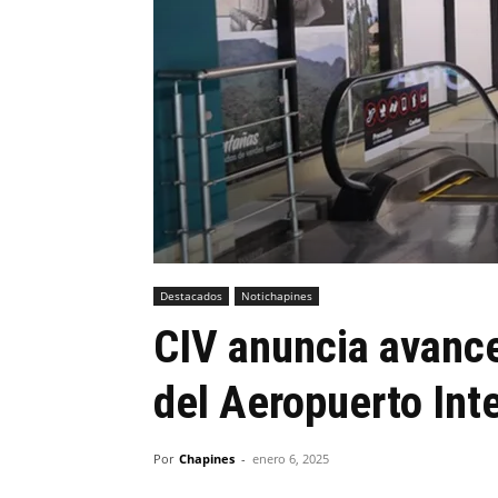
Destacados
Notichapines
CIV anuncia avance
del Aeropuerto Int
Por
Chapines
-
enero 6, 2025