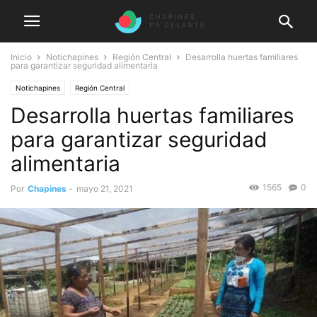
Inicio
Notichapines
Región Central
Desarrolla huertas familiares
para garantizar seguridad alimentaria
Notichapines
Región Central
Desarrolla huertas familiares
para garantizar seguridad
alimentaria
1565
0
Por
Chapines
-
mayo 21, 2021