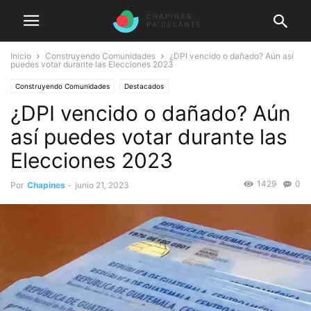
Inicio
Construyendo Comunidades
¿DPI vencido o dañado? Aún así
puedes votar durante las Elecciones 2023
Construyendo Comunidades
Destacados
¿DPI vencido o dañado? Aún
así puedes votar durante las
Elecciones 2023
1429
0
Por
Chapines
-
junio 21, 2023