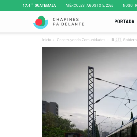
C
17.4
GUATEMALA
MIÉRCOLES, AGOSTO 5, 2026
NOSOT
Chapines
PORTADA
Inicio
Construyendo Comunidades
🚆🇬🇹 Gobierno
Pa'
Delante