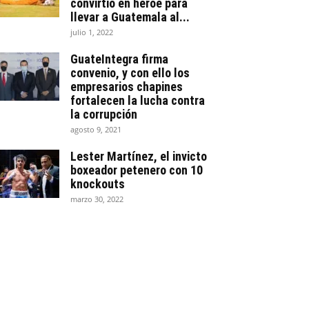
convirtió en héroe para
llevar a Guatemala al...
julio 1, 2022
GuateIntegra firma
convenio, y con ello los
empresarios chapines
fortalecen la lucha contra
la corrupción
agosto 9, 2021
Lester Martínez, el invicto
boxeador petenero con 10
knockouts
marzo 30, 2022