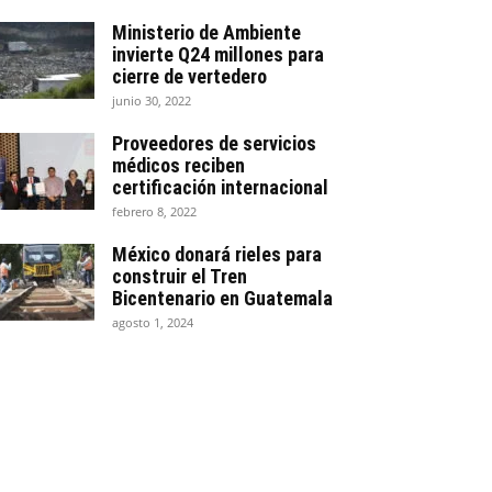
Ministerio de Ambiente
invierte Q24 millones para
cierre de vertedero
junio 30, 2022
Proveedores de servicios
médicos reciben
certificación internacional
febrero 8, 2022
México donará rieles para
construir el Tren
Bicentenario en Guatemala
agosto 1, 2024