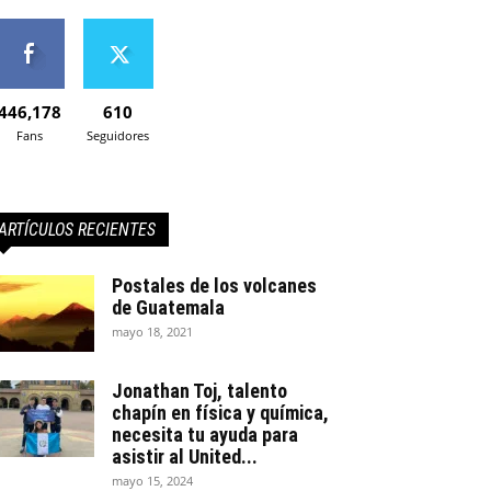
446,178
610
Fans
Seguidores
ARTÍCULOS RECIENTES
Postales de los volcanes
de Guatemala
mayo 18, 2021
Jonathan Toj, talento
chapín en física y química,
necesita tu ayuda para
asistir al United...
mayo 15, 2024