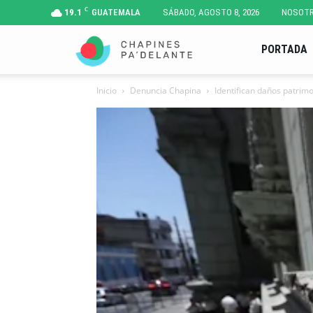
C
19.1
GUATEMALA
SÁBADO, AGOSTO 8, 2026
NOSOT
Chapines
PORTADA
Inicio
Denuncia Chapina
Identifican daños patrimo
Pa'
Delante