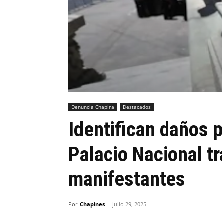
Denuncia Chapina
Destacados
Identifican daños p
Palacio Nacional tr
manifestantes
Por
Chapines
-
julio 29, 2025