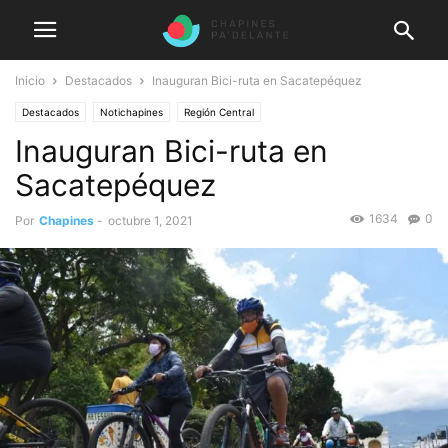
Inicio
Destacados
Inauguran Bici-ruta en Sacatepéquez
Destacados
Notichapines
Región Central
Inauguran Bici-ruta en
Sacatepéquez
1634
0
Por
Chapines
-
octubre 1, 2021