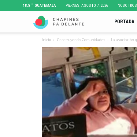
C
18.5
GUATEMALA
VIERNES, AGOSTO 7, 2026
NOSOTROS
Chapines
PORTADA
Inicio
Construyendo Comunidades
La asociación q
Pa'
Delante