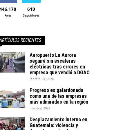
446,178
610
Fans
Seguidores
ARTÍCULOS RECIENTES
Aeropuerto La Aurora
seguirá sin escaleras
eléctricas tras errores en
empresa que vendió a DGAC
febrero 23, 2024
Progreso es galardonada
como una de las empresas
más admiradas en la región
marzo 9, 2022
Desplazamiento interno en
Guatemala: violencia y