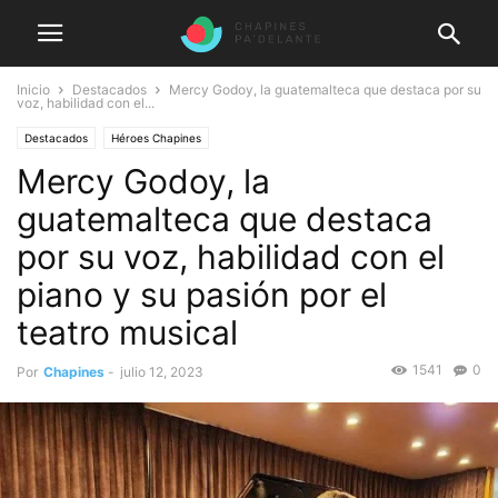
Inicio
Destacados
Mercy Godoy, la guatemalteca que destaca por su
voz, habilidad con el...
Destacados
Héroes Chapines
Mercy Godoy, la
guatemalteca que destaca
por su voz, habilidad con el
piano y su pasión por el
teatro musical
1541
0
Por
Chapines
-
julio 12, 2023