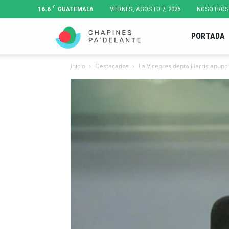
C
16.6
GUATEMALA
VIERNES, AGOSTO 7, 2026
NOSOTROS
Chapines
PORTADA
Inicio
Destacados
La Vicepresidenta Harris anunci
Pa'
Delante