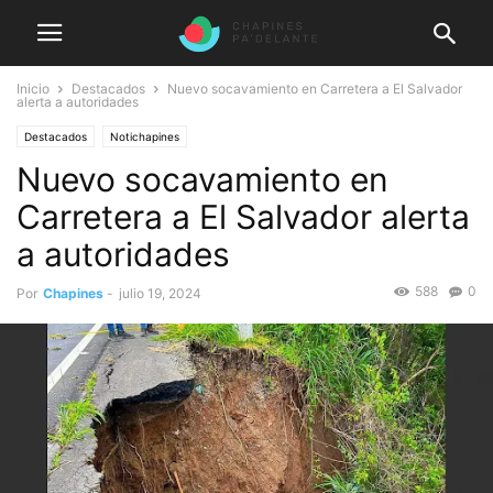
Inicio
Destacados
Nuevo socavamiento en Carretera a El Salvador
alerta a autoridades
Destacados
Notichapines
Nuevo socavamiento en
Carretera a El Salvador alerta
a autoridades
588
0
Por
Chapines
-
julio 19, 2024