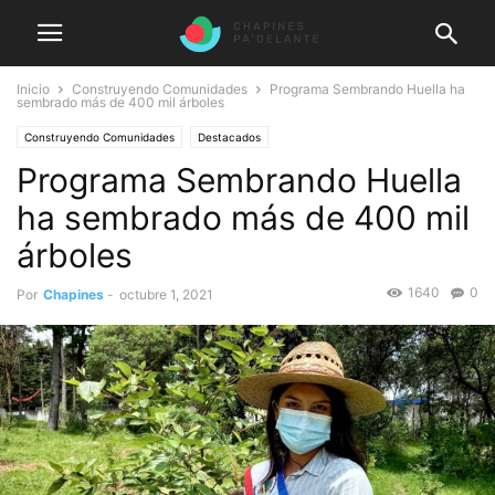
Inicio
Construyendo Comunidades
Programa Sembrando Huella ha
sembrado más de 400 mil árboles
Construyendo Comunidades
Destacados
Programa Sembrando Huella
ha sembrado más de 400 mil
árboles
1640
0
Por
Chapines
-
octubre 1, 2021